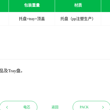
包装重量
材质
托盘+tray+顶盖
托盘（pp注塑生产）
及Tray盘。
返回
电芯
PACK