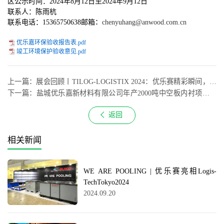
区公示时间
：
202
4
年
8
月
12
日至
202
4
年
9
月
12
日
联系人
：
陈雨杭
：
联系电话
：
15365750638
邮箱
chenyuhang@anwood.com.cn
优乐嘉环保验收报告表.pdf
竣工环境保护验收意见.pdf
上一篇：展会回顾丨TILOG-LOGISTIX 2024：优乐赛精彩瞬间，加
速服务本土化
下一篇：盐城优乐嘉新材料有限公司年产2000吨中空板内衬项目环
境影响报告书一次信息公示
返回
相关新闻
WE ARE POOLING | 优乐赛亮相Logis-
TechTokyo2024
2024.09.20