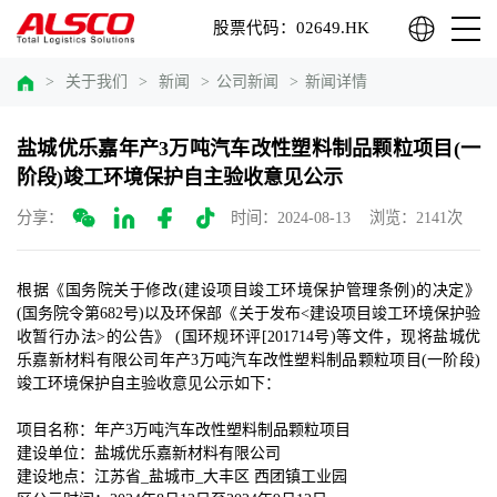
股票代码：02649.HK
>
关于我们
>
新闻
>
公司新闻
>
新闻详情
盐城优乐嘉年产3万吨汽车改性塑料制品颗粒项目(一
阶段)竣工环境保护自主验收意见公示
分享：
时间：2024-08-13
浏览：2141次
根据《国务院关于修改
(建设项目竣工环境保护管理条例)的决定》
(国务院令第682号)以及环保部《关于发布<建设项目竣工环境保护验
收暂行办法>的公告》 (国环规环评[201714号)等文件，现将
盐城优
乐嘉新材料有限公司
年产
3万吨汽车改性塑料制品颗粒项目(一阶段)
竣工环境保护自主验收意见公示如下
：
项目名称
：
年产
3万吨汽车改性塑料制品颗粒项目
建设单位
：
盐城优乐嘉新材料有限公司
建设地点
：
江苏省
_盐城市_大丰区 西团镇工业园