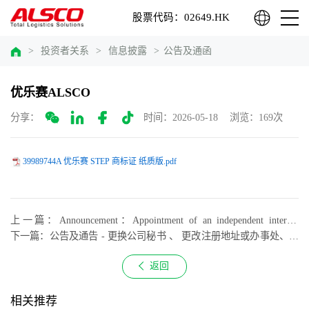
股票代码：02649.HK
>
投资者关系
>
信息披露
>
公告及通函
优乐赛ALSCO
分享：
时间：2026-05-18
浏览：169次
39989744A 优乐赛 STEP 商标证 纸质版.pdf
上一篇：Announcement：Appointment of an independent internal
control consultant
下一篇：公告及通告 - 更换公司秘书 、 更改注册地址或办事处、香
港业务的注册地或香港接收法律程序文件代表
返回
相关推荐