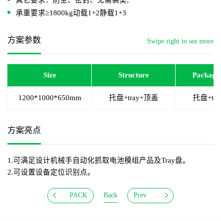
其它要求：防尘、密封、无需袋类;
承重要求≥1800kg动载1+2静载1+3
方案参数
Swipe right to see more
Size
Structure
Package
1200*1000*650mm
托盘+tray+顶盖
托盘+tr
方案亮点
1.可满足设计机械手自动化抓取电池模组产品及Tray盘。
2.可设置设备定位识别点。
PACK
Back
Prev